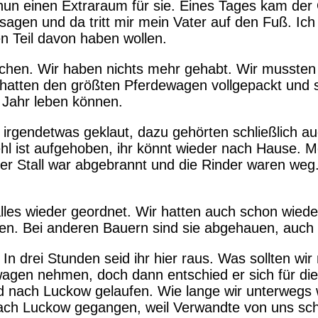
n einen Extraraum für sie. Eines Tages kam der O
agen und da tritt mir mein Vater auf den Fuß. Ich 
n Teil davon haben wollen.
hen. Wir haben nichts mehr gehabt. Wir mussten 
 hatten den größten Pferdewagen vollgepackt und 
s Jahr leben können.
rgendetwas geklaut, dazu gehörten schließlich auc
fehl ist aufgehoben, ihr könnt wieder nach Hause. 
der Stall war abgebrannt und die Rinder waren weg
 alles wieder geordnet. Wir hatten auch schon wied
en. Bei anderen Bauern sind sie abgehauen, auch
 In drei Stunden seid ihr hier raus. Was sollten 
wagen nehmen, doch dann entschied er sich für die
nd nach Luckow gelaufen. Wie lange wir unterwegs 
d nach Luckow gegangen, weil Verwandte von uns s